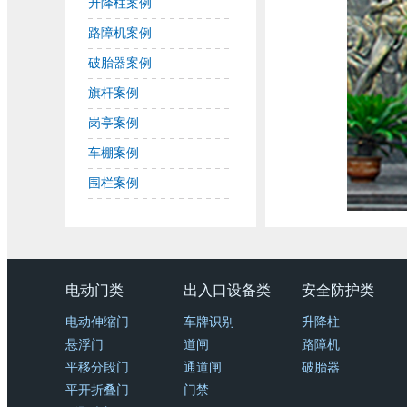
升降柱案例
路障机案例
破胎器案例
旗杆案例
岗亭案例
车棚案例
围栏案例
电动门类
出入口设备类
安全防护类
电动伸缩门
车牌识别
升降柱
悬浮门
道闸
路障机
平移分段门
通道闸
破胎器
平开折叠门
门禁